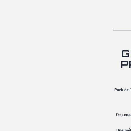
G
P
Pack de 
Des
coa
Une mé