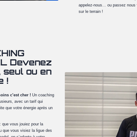
appelez-nous… ou passez nous 
sur le terrain !
HING
L Devenez
, seul ou en
 !
oins c’est cher !
Un coaching
usieurs, avec un tarif qui
ite que votre énergie après un
: que vous jouiez pour la
u que vous visiez la ligue des
adel, on s’adapte à votre