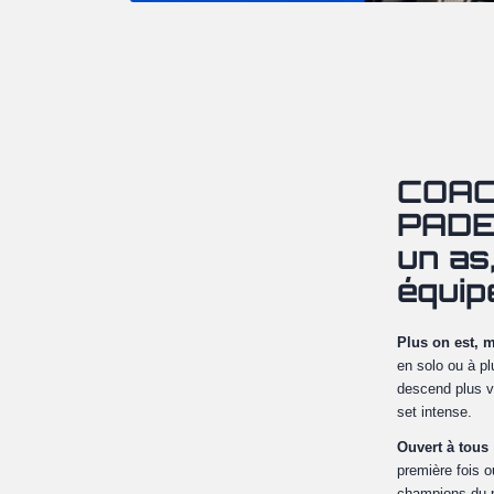
COAC
PADE
un as
équipe
Plus on est, m
en solo ou à pl
descend plus v
set intense.
Ouvert à tous
première fois o
champions du p