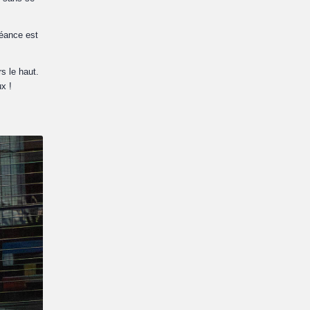
séance est
rs le haut.
x !