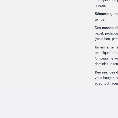
niveau.
Séances ajus
temps.
Des
coachs d
padel, pédagog
(mais bon, pers
Un entraînem
techniques, st
On peaufine vo
dominiez le terr
Des séances d
vous bougez, 
et surtout, vous