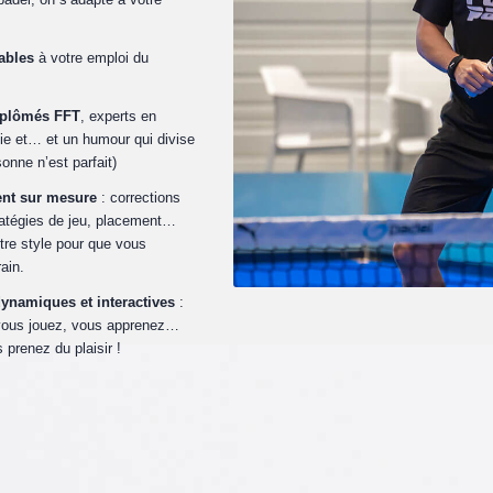
tables
à votre emploi du
iplômés FFT
, experts en
ie et… et un humour qui divise
onne n’est parfait)
ent sur mesure
: corrections
ratégies de jeu, placement…
tre style pour que vous
ain.
ynamiques et interactives
:
vous jouez, vous apprenez…
 prenez du plaisir !