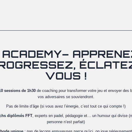
 ACADEMY– APPRENE
ROGRESSEZ, ÉCLATE
VOUS !
10 sessions de 1h30
de coaching pour transformer votre jeu et envoyer des b
vos adversaires se souviendront.
Pas de limite d’âge (si vous avez l’énergie, c’est tout ce qui compte !)
chs diplômés FFT
, experts en padel, pédagogie et… un humour qui divise (
personne n’est parfait)
thode unique
: pas de leçons ennuyeuses parce qu’ici, on joue sérieusemen