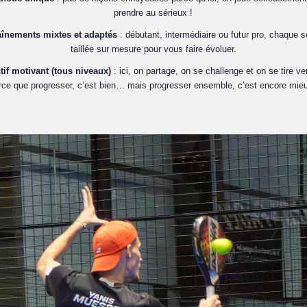
prendre au sérieux !
aînements mixtes et adaptés
: débutant, intermédiaire ou futur pro, chaque 
taillée sur mesure pour vous faire évoluer.
tif motivant (tous niveaux)
: ici, on partage, on se challenge et on se tire ve
rce que progresser, c’est bien… mais progresser ensemble, c’est encore mieu