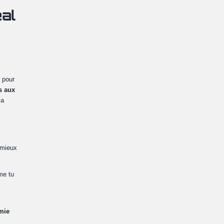
al
 pour
s aux
ia
 mieux
me tu
mie