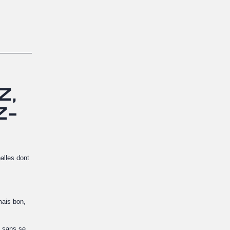
Z,
Z-
alles dont
mais bon,
t sans se