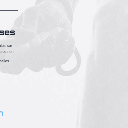
ises
les sur
pression.
balles
n