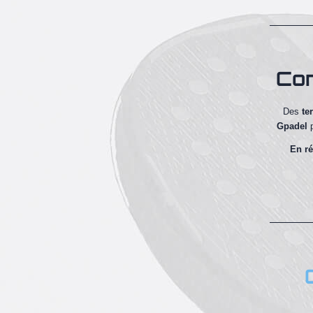
Com
Des
te
Gpadel
En r